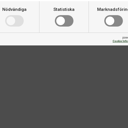
tpilar kommer att säkerställa
Varumärke
Nödvändiga
Statistiska
Marknadsförin
a i PDC-rankningen och vi
.
pow
Cookie Inf