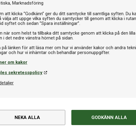
stiska
Marknadsföring
 att klicka ”Godkänn” ger du ditt samtycke till samtliga syften. Du k
 välja att uppge vilka syften du samtycker till genom att klicka i ruta
id syftet och sedan ”Spara inställningar”.
n när som helst ta tillbaka ditt samtycke genom att klicka på den lilla
n i det nedre vänstra hörnet på sidan.
a på länken för att läsa mer om hur vi använder kakor och andra tekn
mer om kakor
les sekretesspolicy
detaljer
NEKA ALLA
GODKÄNN ALLA
Om produkten