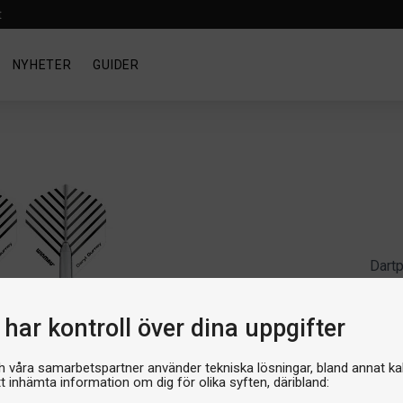
t
NYHETER
GUIDER
Dartp
Win
Artik
har kontroll över dina uppgifter
Produ
Pr
h våra samarbetspartner använder tekniska lösningar, bland annat ka
tt inhämta information om dig för olika syften, däribland: