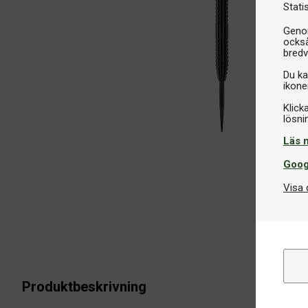
Stati
Genom
också
bredv
Du ka
ikone
Klick
Läs 
Goog
Visa 
Produktbeskrivning