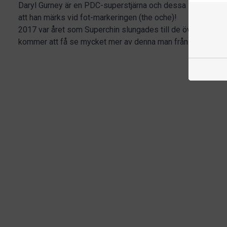
Daryl Gurney är en PDC-superstjärna och dessa slående dar
att han märks vid fot-markeringen (the oche)!
2017 var året som Superchin slungades till de övre nivåern
kommer att få se mycket mer av denna man från Nordirland