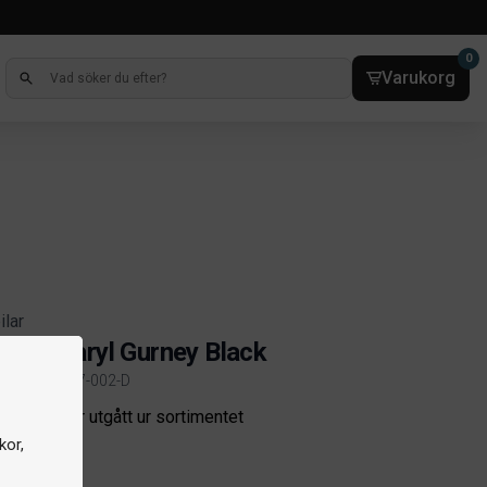
0
Varukorg
ilar
mau Daryl Gurney Black
elnr. 8104-007-002-D
ct information
odukten har utgått ur sortimentet
kor,