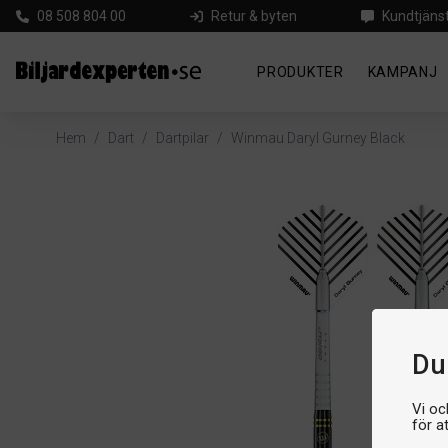
08 508 804 00
Retur & byten
Kundtjäns
PRODUKTER
KAMPANJ
Hem
/
Dart
/
Dartpilar
/
Winmau Daryl Gurney Black
Du 
Vi oc
för a