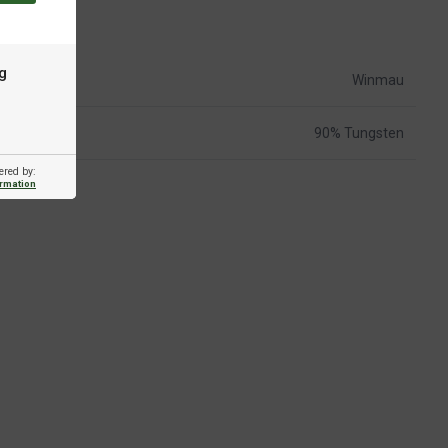
g
Winmau
90% Tungsten
ered by:
ormation