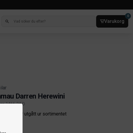
0
Varukorg
ilar
mau Darren Herewini
lnr. 1466-24-D
ct information
odukten har utgått ur sortimentet