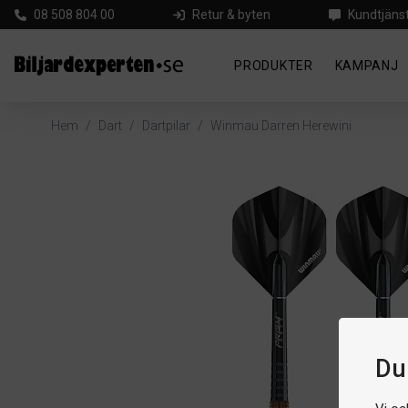
08 508 804 00
Retur & byten
Kundtjäns
PRODUKTER
KAMPANJ
Hem
/
Dart
/
Dartpilar
/
Winmau Darren Herewini
Du 