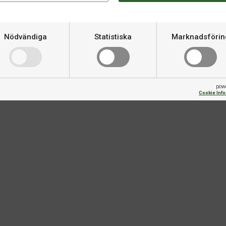
Om produkten
Nödvändiga
Statistiska
Marknadsförin
Varumärke
Material
pow
Cookie Inf