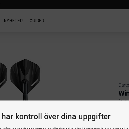
t
NYHETER
GUIDER
Dartp
Win
Artike
Produ
Pr
har kontroll över dina uppgifter