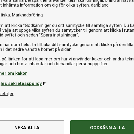
h våra samarbetspartner använder tekniska lösningar, bland annat ka
tt inhämta information om dig för olika syften, däribland:
stiska
Marknadsföring
 att klicka ”Godkänn” ger du ditt samtycke till samtliga syften. Du k
 välja att uppge vilka syften du samtycker till genom att klicka i ruta
id syftet och sedan ”Spara inställningar”.
n när som helst ta tillbaka ditt samtycke genom att klicka på den lilla
n i det nedre vänstra hörnet på sidan.
a på länken för att läsa mer om hur vi använder kakor och andra tekn
mer om kakor
les sekretesspolicy
detaljer
NEKA ALLA
GODKÄNN ALLA