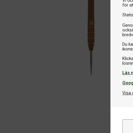
Vi oc
för a
Stati
Genom
också
bredv
Du ka
ikone
Klick
Läs 
Goog
Visa 