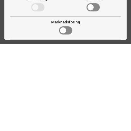
Marknadsföring
Kontakta oss
Fogdevägen 2
183 64 Täby
08 508 804 00
info@biljardexperten.se
556324-6171