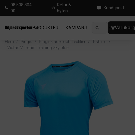
08 508 804
Retur &
Kundtjänst
00
byten
Varukor
PRODUKTER
KAMPANJ
NYHETER
GUIDE
Hem
/
Pingis
/
Pingiskläder och Textilier
/
T-shirts
/
Victas V T-shirt Training Sky blue