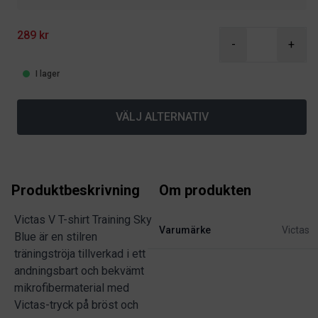
289 kr
-
+
I lager
VÄLJ ALTERNATIV
Produktbeskrivning
Om produkten
Victas V T-shirt Training Sky
Varumärke
Victas
Blue är en stilren
träningströja tillverkad i ett
andningsbart och bekvämt
mikrofibermaterial med
Victas-tryck på bröst och