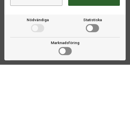
Nödvändiga
Statistiska
Marknadsföring
Kontakta oss
Fogdevägen 2
183 64 Täby
08 508 804 00
info@biljardexperten.se