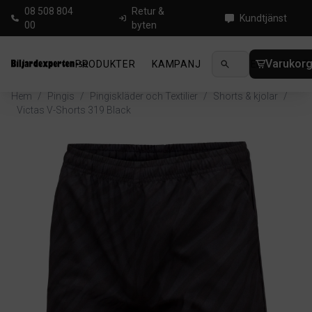
08 508 804
Retur &
Kundtjänst
00
byten
Varukor
PRODUKTER
KAMPANJ
NYHETER
GUIDE
Hem
/
Pingis
/
Pingiskläder och Textilier
/
Shorts & kjolar
/
Victas V-Shorts 319 Black