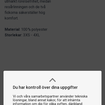
utmärkt rörelsefrihet, medan
resårlinningen och de två
fickorna säkerställer hög
komfort.
Material
: 100 % polyester
Storlekar
: 3XS - 4XL
Du har kontroll över dina uppgifter
Vi och våra samarbetspartner använder tekniska
lösningar, bland annat kakor, för att inhämta
information om dig för olika syften, däribland: