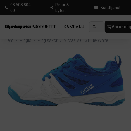
08 508 804
Retur &
Kundtjänst
00
byten
Varukor
PRODUKTER
KAMPANJ
NYHETER
GUIDE
Hem
/
Pingis
/
Pingisskor
/
Victas V 613 Blue/White