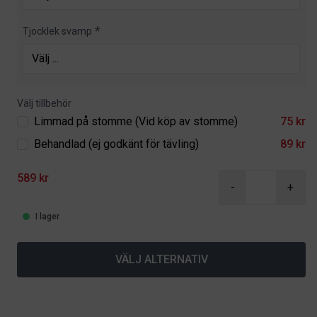
Tjocklek svamp
Välj tillbehör
Limmad på stomme (Vid köp av stomme)
75 kr
Behandlad (ej godkänt för tävling)
89 kr
589 kr
-
+
I lager
VÄLJ ALTERNATIV