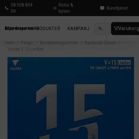
08 508 804
Retur &
Kundtjänst
00
byten
Varukor
PRODUKTER
KAMPANJ
NYHETER
GUIDE
Hem
/
Pingis
/
Bordtennisgummin
/
Backside Speed
/
Victas V 15 Limber