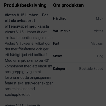
Produktbeskrivning
Om produkten
Victas V 15 Limber – För
Hårdhet
Mjuk
ett skruvbaserat
offensivspel med känsla
Varumärke
Victas
Victas V 15 Limber är det
mjukaste bordtennisgummit i
Victas V 15-serie, vilket gör
Fart
Medium
det mer förlåtande och ger
ett härligt ljud vid bollträff.
Skruv
Hög
Med en mjuk svamp på 40°
kombinerat med ett elastiskt
Kategori
Backside Speed
och greppigt ytgummi,
levererar detta pingisgummi
fantastiska skruvegenskaper
och en balanserad
spelupplevelse.
Victas V 15 Limber är