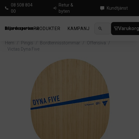
08 508 804
Retur &
Kundtjänst
00
byten
Varukor
PRODUKTER
KAMPANJ
NYHETER
GUIDE
Hem
/
Pingis
/
Bordtennisstommar
/
Offensiva
/
Victas Dyna Five