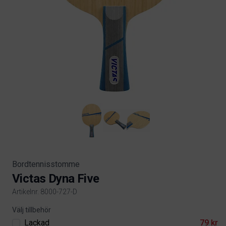
Bordtennisstomme
Victas Dyna Five
Artikelnr. 8000-727-D
Product information
Välj tillbehör
Lackad
79 kr