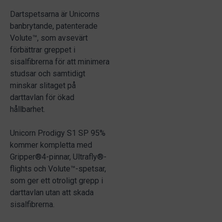
Dartspetsarna är Unicorns
banbrytande, patenterade
Volute™, som avsevärt
förbättrar greppet i
sisalfibrerna för att minimera
studsar och samtidigt
minskar slitaget på
darttavlan för ökad
hållbarhet.
Unicorn Prodigy S1 SP 95%
kommer kompletta med
Gripper®4-pinnar, Ultrafly®-
flights och Volute™-spetsar,
som ger ett otroligt grepp i
darttavlan utan att skada
sisalfibrerna.