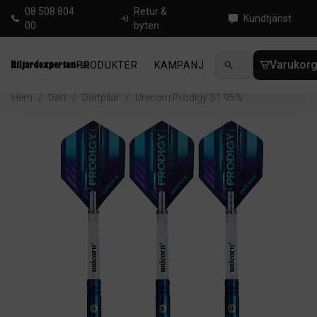
08 508 804
Retur &
Kundtjänst
00
byten
Varukor
PRODUKTER
KAMPANJ
NYHETER
GUIDE
Hem
/
Dart
/
Dartpilar
/
Unicorn Prodigy S1 95%