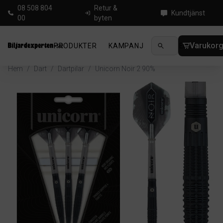
08 508 804
Retur &
Kundtjänst
00
byten
Varukor
PRODUKTER
KAMPANJ
NYHETER
GUIDE
Hem
/
Dart
/
Dartpilar
/
Unicorn Noir 2 90%