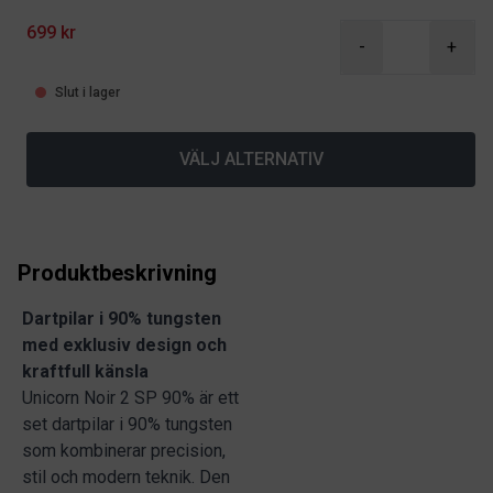
699 kr
-
+
Slut i lager
VÄLJ ALTERNATIV
Produktbeskrivning
Dartpilar i 90% tungsten
med exklusiv design och
kraftfull känsla
Unicorn Noir 2 SP 90% är ett
set dartpilar i 90% tungsten
som kombinerar precision,
stil och modern teknik. Den