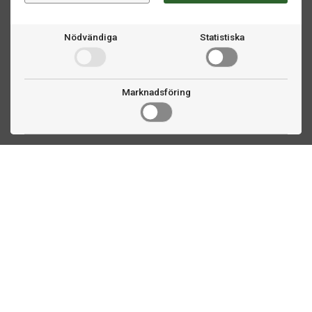
Nödvändiga
Statistiska
Marknadsföring
Kontakta oss
Fogdevägen 2
183 64 Täby
08 508 804 00
info@biljardexperten.se