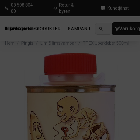
08 508 804
Retur &
Kundtjänst
00
byten
Varukor
PRODUKTER
KAMPANJ
NYHETER
GUIDE
Hem
/
Pingis
/
Lim & limsvampar
/
TTEX Überkleber 500ml