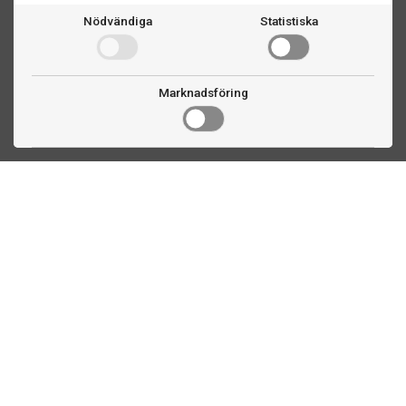
Nödvändiga
Statistiska
Marknadsföring
Kontakta oss
Fogdevägen 2
183 64 Täby
08 508 804 00
info@biljardexperten.se
556324-6171