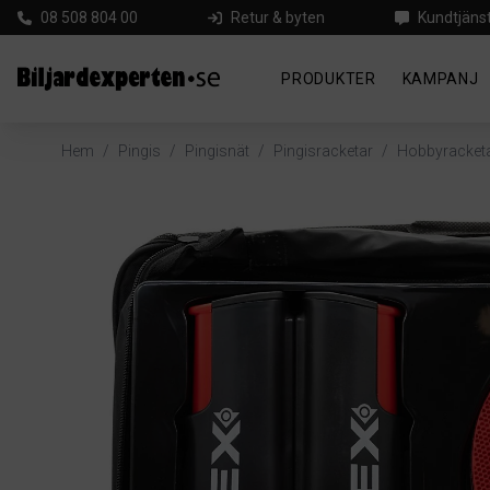
08 508 804 00
Retur & byten
Kundtjäns
PRODUKTER
KAMPANJ
Hem
/
Pingis
/
Pingisnät
/
Pingisracketar
/
Hobbyracket