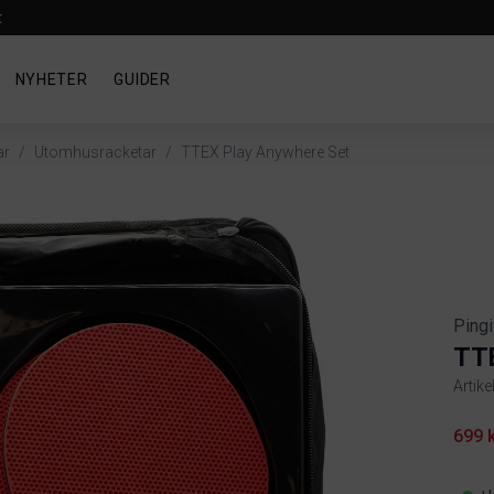
t
NYHETER
GUIDER
ar
/
Utomhusracketar
/
TTEX Play Anywhere Set
Pingi
TTE
Artik
Produ
699 