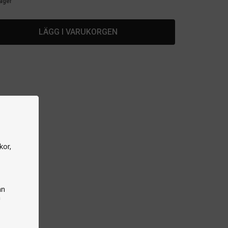
lager
LÄGG I VARUKORGEN
kor,
an
n