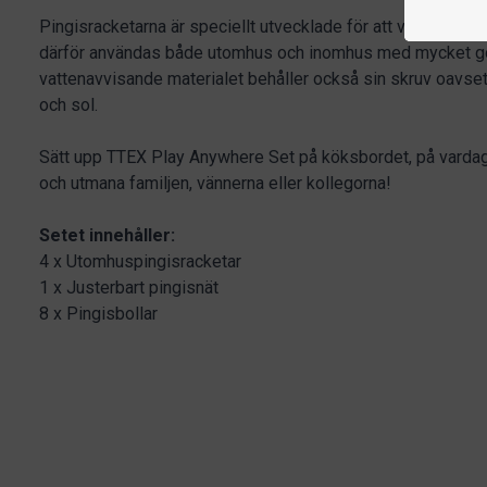
Pingisracketarna är speciellt utvecklade för att vara både v
därför användas både utomhus och inomhus med mycket g
vattenavvisande materialet behåller också sin skruv oavse
och sol.
Sätt upp TTEX Play Anywhere Set på köksbordet, på vardag
och utmana familjen, vännerna eller kollegorna!
Setet innehåller:
4 x Utomhuspingisracketar
1 x Justerbart pingisnät
8 x Pingisbollar