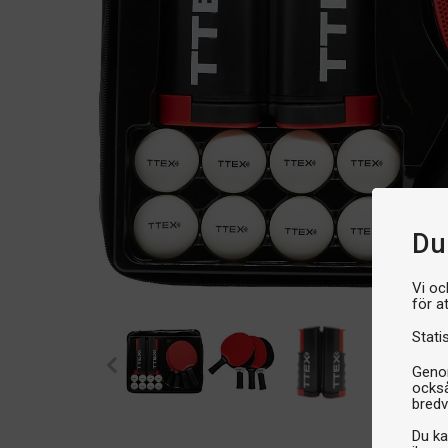
Du 
Vi oc
för a
Stati
Genom
också
bredv
Du ka