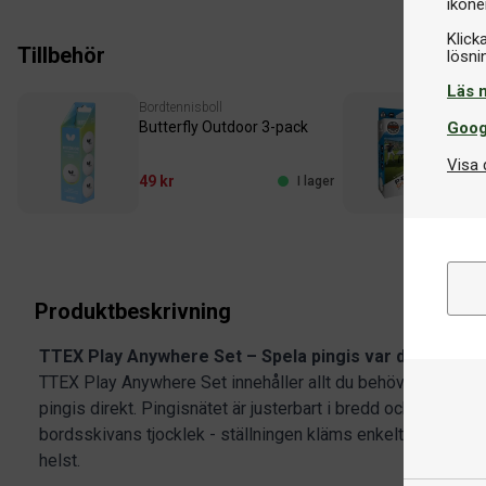
ikone
Klick
Tillbehör
Läs 
Bordtennisboll
Bor
Goog
Butterfly Outdoor 3-pack
Cor
Visa 
49 kr
79 
I lager
Produktbeskrivning
TTEX Play Anywhere Set – Spela pingis var du vill!
TTEX Play Anywhere Set innehåller allt du behöver för att 
pingis direkt. Pingisnätet är justerbart i bredd och har en 
bordsskivans tjocklek - ställningen kläms enkelt fast för a
helst.