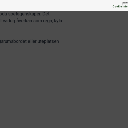
pow
äder- och stöttåliga och kan
Cookie Inf
oda spelegenskaper. Det
tt väderpåverkan som regn, kyla
srumsbordet eller uteplatsen