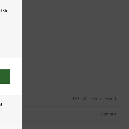
iska
TTEX Table Tennis Expert
g
Utomhus