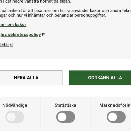
n i det nedre vänstra hörnet på sidan.
a på länken för att läsa mer om hur vi använder kakor och andra tekn
mer om kakor
dtennisboll
les sekretesspolicy
nilleau P-Ball Outdoor Ultradurable 6-pack
detaljer
kr
I lager
NEKA ALLA
GODKÄNN ALLA
Om produkten
Varumärke
kunna sätta igång och spela
Nödvändiga
Statistiska
Marknadsförin
clipfunktion som anpassas efter
Kategori
tt kunna passa vilket bord som