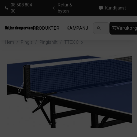
08 508 804
Retur &
Kundtjänst
00
byten
Varukor
PRODUKTER
KAMPANJ
NYHETER
GUIDE
Hem
/
Pingis
/
Pingisnät
/
TTEX Clip