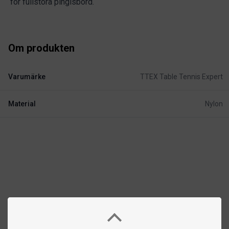
för fullstora pingisbord.
Om produkten
Varumärke
TTEX Table Tennis Expert
Material
Nylon