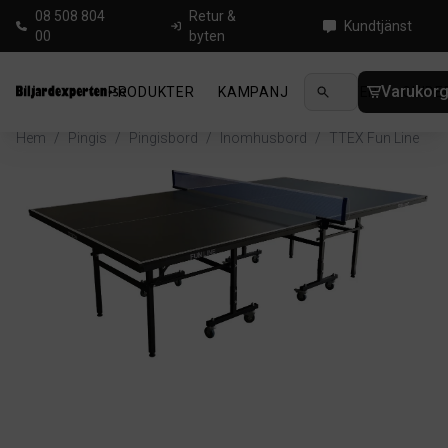
08 508 804
Retur &
Kundtjänst
00
byten
Varukor
PRODUKTER
KAMPANJ
NYHETER
GUIDE
Hem
/
Pingis
/
Pingisbord
/
Inomhusbord
/
TTEX Fun Line