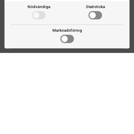
Nödvändiga
Statistiska
Marknadsföring
Kontakta oss
Fogdevägen 2
183 64 Täby
08 508 804 00
info@biljardexperten.se
556324-6171