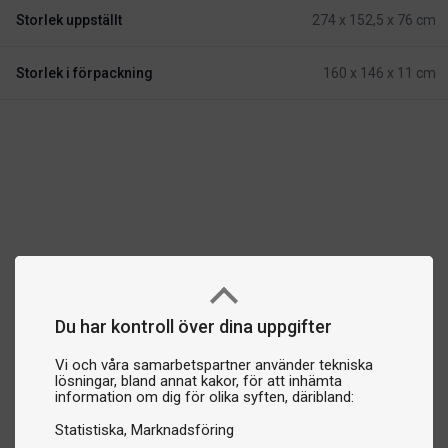
Storlek uppställt
274 x 152,5 x 76 cm
Storlek i förpackning
160 x 146 x 11 cm
Du har kontroll över dina uppgifter
Vi och våra samarbetspartner använder tekniska
lösningar, bland annat kakor, för att inhämta
information om dig för olika syften, däribland:
Statistiska
Marknadsföring