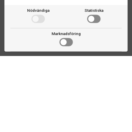
Nödvändiga
Statistiska
Marknadsföring
Kontakta oss
Fogdevägen 2
183 64 Täby
08 508 804 00
info@biljardexperten.se
556324-6171