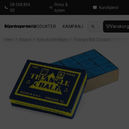
08 508 804
Retur &
Kundtjänst
00
byten
Varukor
PRODUKTER
KAMPANJ
NYHETER
GUIDE
Hem
/
Biljard
/
Krita & krithållare
/
Triangle Blå 12-pack