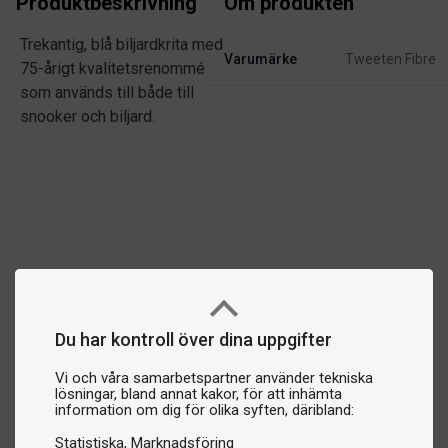
Produktbeskrivning
Om produkten
Trekantig, blå biljardkrita med
Varumärke
Tweeten Fibre
75-årigt kvalitetsrenommé
som används till både till
snooker och biljard.
Du har kontroll över dina uppgifter
Vi och våra samarbetspartner använder tekniska
lösningar, bland annat kakor, för att inhämta
information om dig för olika syften, däribland:
Statistiska
Marknadsföring