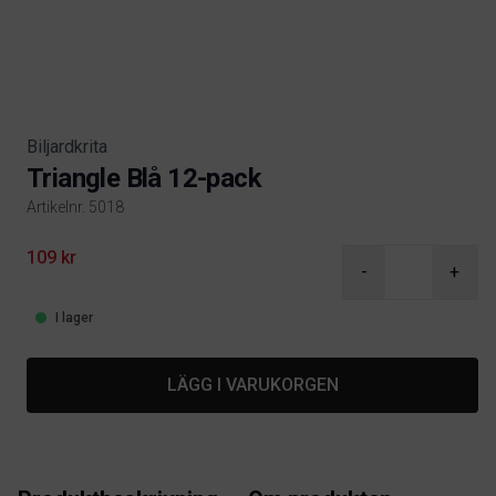
Biljardkrita
Triangle Blå 12-pack
Artikelnr. 5018
Product information
109 kr
-
+
I lager
LÄGG I VARUKORGEN