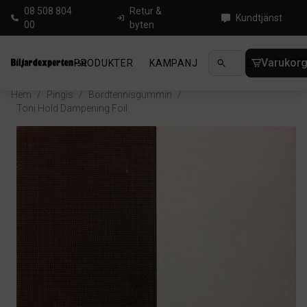
08 508 804
Retur &
Kundtjänst
00
byten
Varukor
PRODUKTER
KAMPANJ
NYHETER
GUIDE
Hem
/
Pingis
/
Bordtennisgummin
/
Toni Hold Dampening Foil