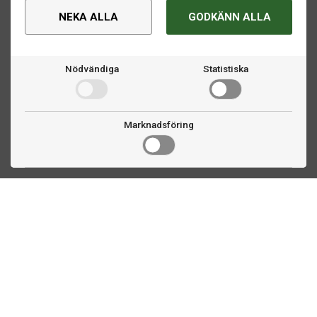
NEKA ALLA
GODKÄNN ALLA
Nödvändiga
Statistiska
Marknadsföring
Kontakta oss
Fogdevägen 2
183 64 Täby
08 508 804 00