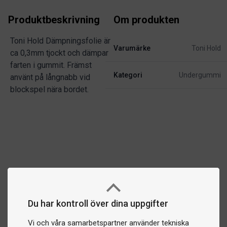
Produktbeskrivning
Om produkten
Toni Hold Dämpningsfolie är
Varumärke
Toni Hold
ca 0,3mm tjockt och dämpar
farten i gummit. Främst
Kategori
Undergummi
använt på långnabb vid
blockspel nära bordet.
Du har kontroll över dina uppgifter
Vi och våra samarbetspartner använder tekniska