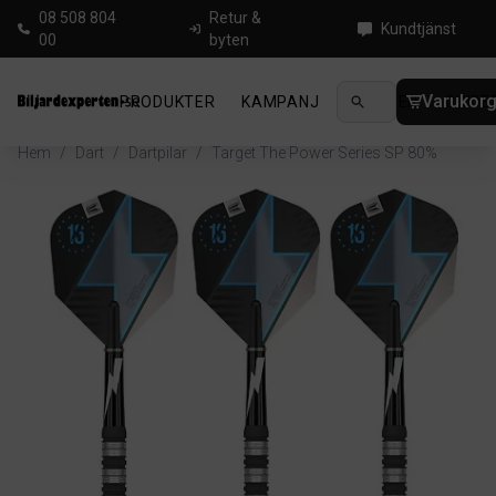
08 508 804
Retur &
Kundtjänst
00
byten
Varukor
PRODUKTER
KAMPANJ
NYHETER
GUIDE
Hem
/
Dart
/
Dartpilar
/
Target The Power Series SP 80%