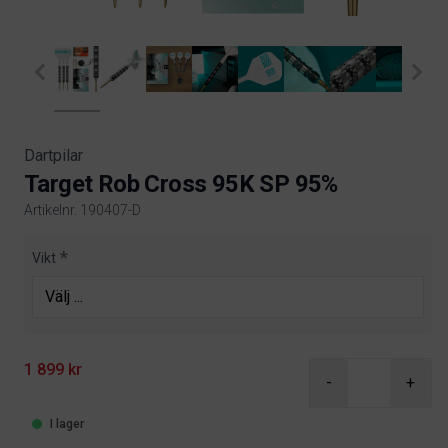
Dartpilar
Target Rob Cross 95K SP 95%
Artikelnr. 190407-D
Product information
Vikt
1 899 kr
-
+
I lager