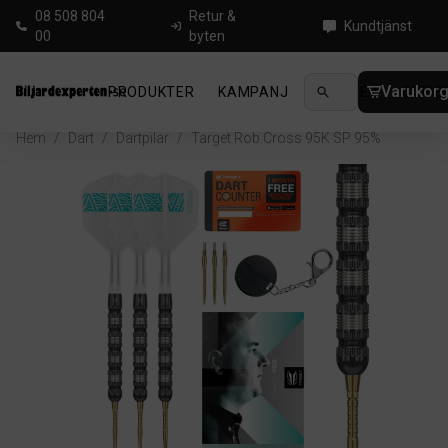
08 508 804
Retur &
Kundtjänst
00
byten
Varukor
PRODUKTER
KAMPANJ
NYHETER
GUIDE
Hem
/
Dart
/
Dartpilar
/
Target Rob Cross 95K SP 95%