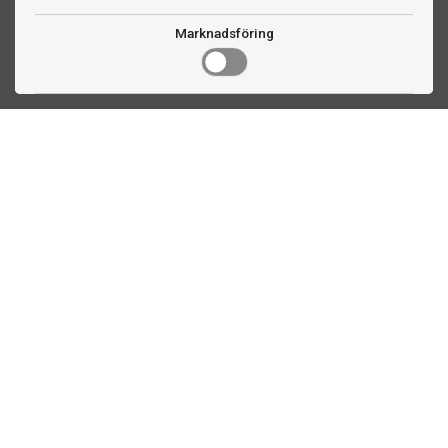
Marknadsföring
Kontakta oss
Fogdevägen 2
183 64 Täby
08 508 804 00
info@biljardexperten.se
556324-6171
Kundservice