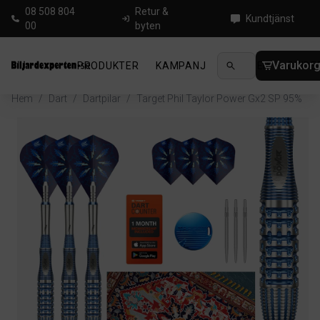
08 508 804
Retur &
Kundtjänst
00
byten
Varukor
PRODUKTER
KAMPANJ
NYHETER
GUIDE
Hem
/
Dart
/
Dartpilar
/
Target Phil Taylor Power Gx2 SP 95%