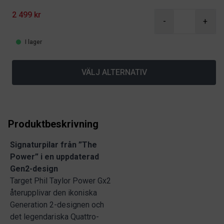
2 499 kr
-
+
I lager
VÄLJ ALTERNATIV
Produktbeskrivning
Signaturpilar från ”The
Power” i en uppdaterad
Gen2-design
Target Phil Taylor Power Gx2
återupplivar den ikoniska
Generation 2-designen och
det legendariska Quattro-