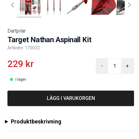
Dartpilar
Target Nathan Aspinall Kit
Artikelnr.
170032
229
kr
Product information
-
+
I lager
LÄGG I VARUKORGEN
Produktbeskrivning