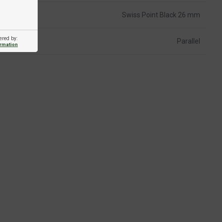
Swiss Point Black 26 mm
ered by:
Parallel
ormation