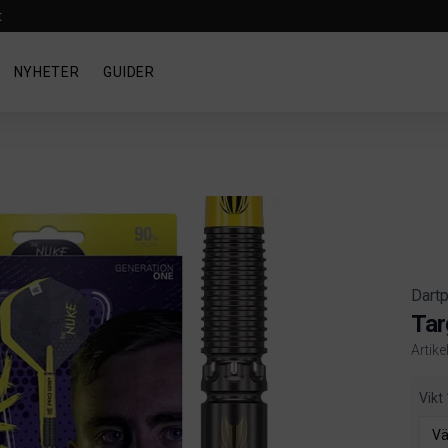
t
NYHETER
GUIDER
Dartp
Tar
Artik
Produ
Vikt