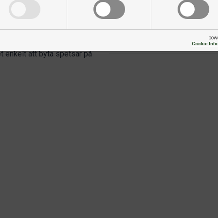
er fram greppmönstret
Dartspetsar
 och hög precision i varje kast.
pow
Profil
Cookie Inf
 enkelt att byta spetsar på