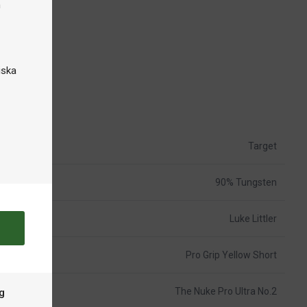
n
iska
Target
90% Tungsten
Luke Littler
Pro Grip Yellow Short
The Nuke Pro Ultra No.2
g