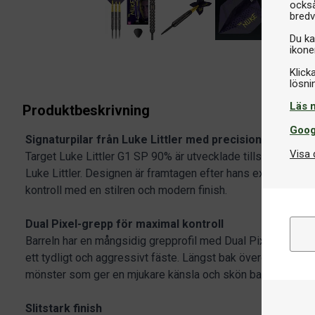
också
bredv
Du ka
ikone
Klick
Läs 
Produktbeskrivning
Goog
Signaturpilar från Luke Littler med precision och exkl
Visa 
Target Luke Littler G1 SP 90% är utvecklade tillsammans 
Luke Littler. Designen är framtagen efter hans exakta pre
kontroll med en stilren och modern finish.
Dual Pixel-grepp för maximal kontroll
Barreln har en mångsidig grepprofil med Dual Pixel-teknolog
ett tydligt och aggressivt fäste. Längst bak övergår greppet ti
mönster som ger en mjukare känsla och skön balans i hand
Slitstark finish