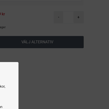
 kr
-
+
lager
VÄLJ ALTERNATIV
kor,
an