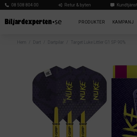
08 508 804 00
Retur & byten
Kundtjäns
PRODUKTER
KAMPANJ
Hem
/
Dart
/
Dartpilar
/
Target Luke Littler G1 SP 90%