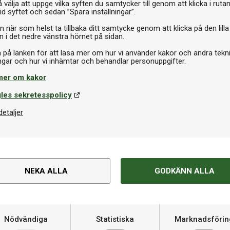
 välja att uppge vilka syften du samtycker till genom att klicka i ruta
id syftet och sedan ”Spara inställningar”.
n när som helst ta tillbaka ditt samtycke genom att klicka på den lilla
n i det nedre vänstra hörnet på sidan.
a på länken för att läsa mer om hur vi använder kakor och andra tekn
mer om kakor
Om produkten
les sekretesspolicy
usiv känsla
Varumärke
detaljer
med superstjärnan “The Nuke”
ferenser och kombinerar hög
Material
Spelare
NEKA ALLA
GODKÄNN ALLA
i framtill och i mitten som ger
ll ett mer subtilt, radiellt
Pinnar
en.
Flights
Nödvändiga
Statistiska
Marknadsförin