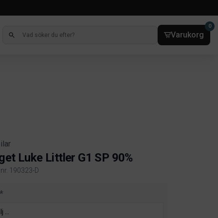
0
Varukorg
ilar
get Luke Littler G1 SP 90%
elnr. 190323-D
ct information