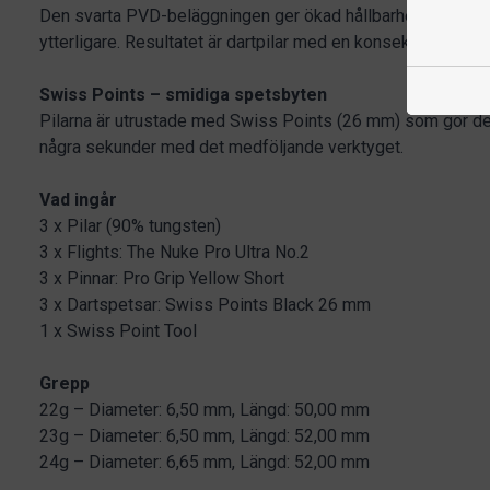
Den svarta PVD-beläggningen ger ökad hållbarhet och lyft
ytterligare. Resultatet är dartpilar med en konsekvent känsla
Swiss Points – smidiga spetsbyten
Pilarna är utrustade med Swiss Points (26 mm) som gör det
några sekunder med det medföljande verktyget.
Vad ingår
3 x Pilar (90% tungsten)
3 x Flights: The Nuke Pro Ultra No.2
3 x Pinnar: Pro Grip Yellow Short
3 x Dartspetsar: Swiss Points Black 26 mm
1 x Swiss Point Tool
Grepp
22g – Diameter: 6,50 mm, Längd: 50,00 mm
23g – Diameter: 6,50 mm, Längd: 52,00 mm
24g – Diameter: 6,65 mm, Längd: 52,00 mm