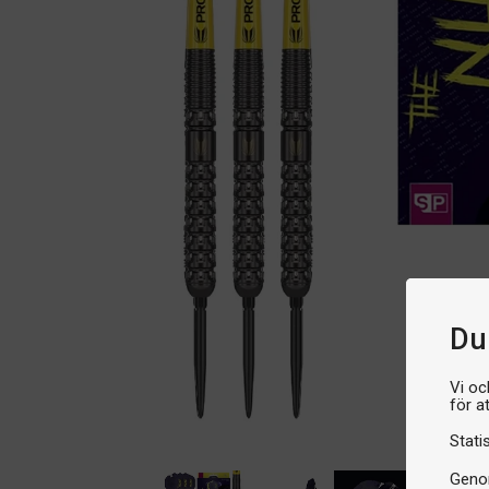
Du 
Vi oc
för a
Stati
Genom