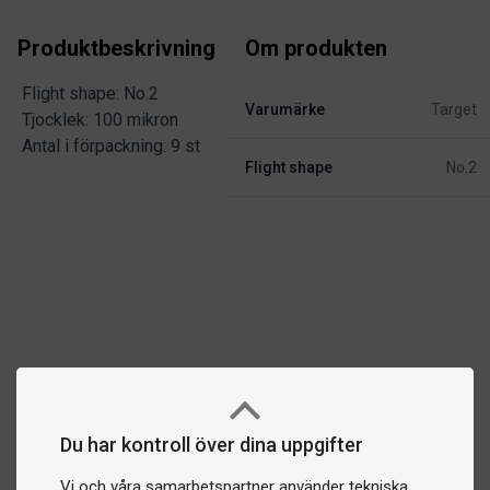
Produktbeskrivning
Om produkten
Flight shape: No.2
Varumärke
Target
Tjocklek: 100 mikron
Antal i förpackning: 9 st
Flight shape
No.2
Du har kontroll över dina uppgifter
Vi och våra samarbetspartner använder tekniska