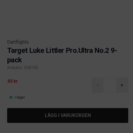
Dartflights
Target Luke Littler Pro.Ultra No.2 9-
pack
Artikelnr. 338190
Product information
49 kr
-
+
I lager
LÄGG I VARUKORGEN