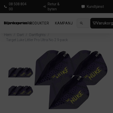
08 508 804
Retur &
Kundtjänst
00
byten
Varukor
PRODUKTER
KAMPANJ
NYHETER
GUIDE
Hem
/
Dart
/
Dartflights
/
Target Luke Littler Pro.Ultra No.2 9-pack