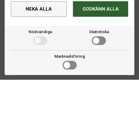
NEKA ALLA
GODKÄNN ALLA
Nödvändiga
Statistiska
Marknadsföring
Kontakta oss
Fogdevägen 2
183 64 Täby
08 508 804 00