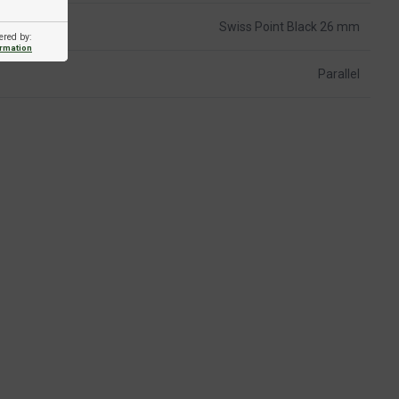
Swiss Point Black 26 mm
ered by:
ormation
Parallel