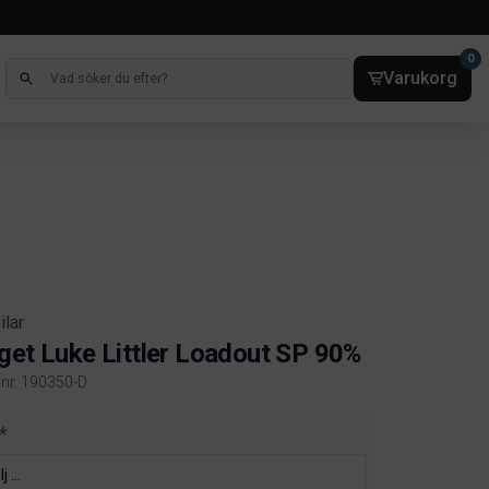
0
Varukorg
ilar
get Luke Littler Loadout SP 90%
elnr. 190350-D
ct information