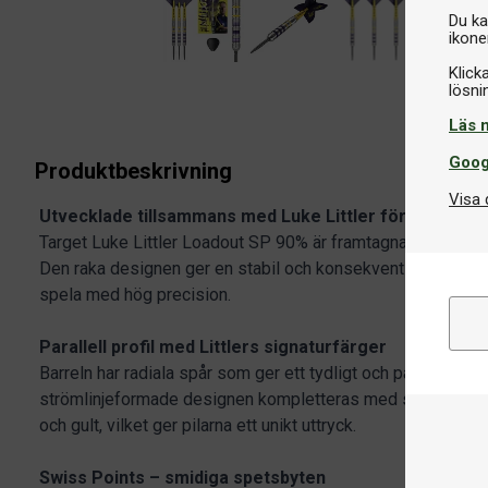
Du ka
ikone
Klick
Läs 
Goog
Produktbeskrivning
Visa 
Utvecklade tillsammans med Luke Littler för precision
Target Luke Littler Loadout SP 90% är framtagna tillsamma
Den raka designen ger en stabil och konsekvent känsla i ha
spela med hög precision.
Parallell profil med Littlers signaturfärger
Barreln har radiala spår som ger ett tydligt och pålitligt fi
strömlinjeformade designen kompletteras med subtila inslag 
och gult, vilket ger pilarna ett unikt uttryck.
Swiss Points – smidiga spetsbyten