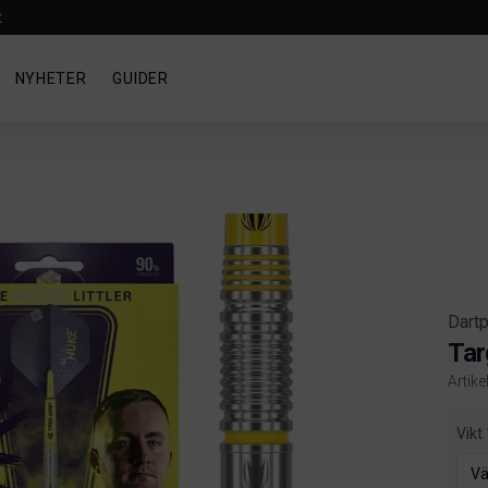
t
NYHETER
GUIDER
Dartp
Tar
Artik
Produ
Vikt