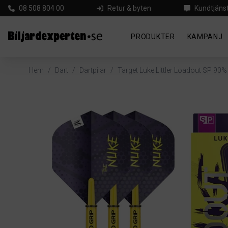
08 508 804 00
Retur & byten
Kundtjäns
PRODUKTER
KAMPANJ
Hem
/
Dart
/
Dartpilar
/
Target Luke Littler Loadout SP 90%