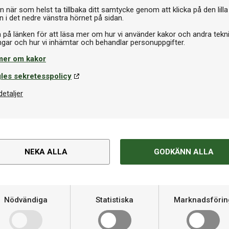
n när som helst ta tillbaka ditt samtycke genom att klicka på den lilla
n i det nedre vänstra hörnet på sidan.
a på länken för att läsa mer om hur vi använder kakor och andra tekn
mer om kakor
les sekretesspolicy
Om produkten
detaljer
 och kontroll
Varumärke
ns med ”The Nuke” Luke Littler.
nden – perfekt för dig som vill
Material
NEKA ALLA
GODKÄNN ALLA
Spelare
ngerfäste genom hela kastet. Den
av Littlers signaturfärger i lila
Pinnar
Nödvändiga
Statistiska
Marknadsförin
Flights