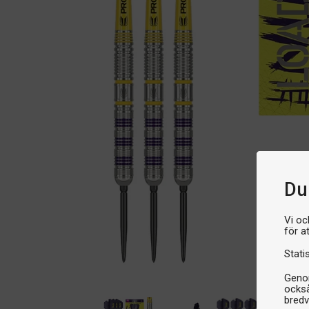
Du 
Vi oc
för a
Stati
Genom
också
bredv