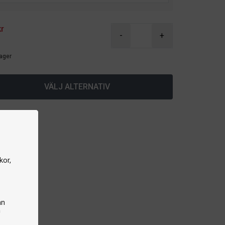
kr
-
+
lager
VÄLJ ALTERNATIV
kor,
an
n