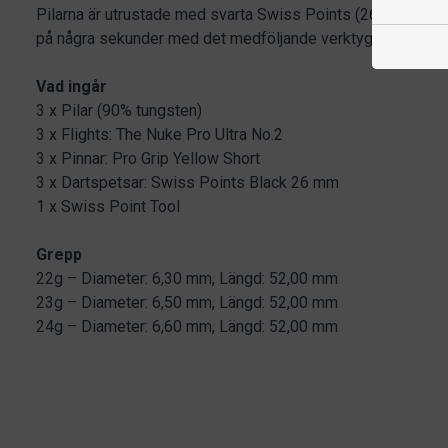
Pilarna är utrustade med svarta Swiss Points (26 mm) som 
på några sekunder med det medföljande verktyget.
Vad ingår
3 x Pilar (90% tungsten)
3 x Flights: The Nuke Pro Ultra No.2
3 x Pinnar: Pro Grip Yellow Short
3 x Dartspetsar: Swiss Points Black 26 mm
1 x Swiss Point Tool
Grepp
22g – Diameter: 6,30 mm, Längd: 52,00 mm
23g – Diameter: 6,50 mm, Längd: 52,00 mm
24g – Diameter: 6,60 mm, Längd: 52,00 mm