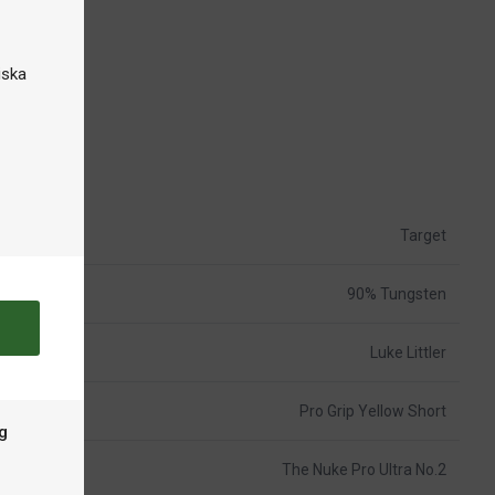
iska
Target
90% Tungsten
Luke Littler
Pro Grip Yellow Short
g
The Nuke Pro Ultra No.2