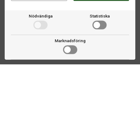
Nödvändiga
Statistiska
Marknadsföring
Kontakta oss
Fogdevägen 2
183 64 Täby
08 508 804 00
info@biljardexperten.se