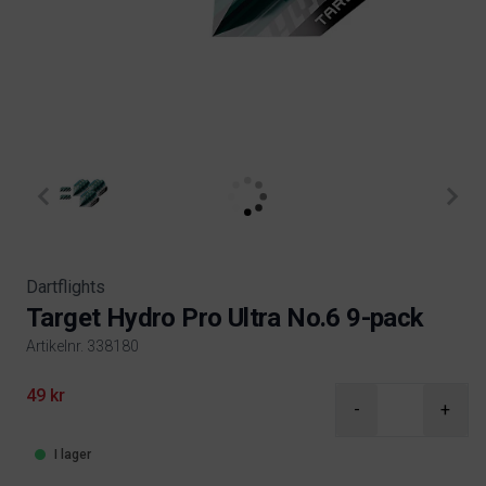
Dartflights
Target Hydro Pro Ultra No.6 9-pack
Artikelnr. 338180
Product information
49 kr
-
+
I lager