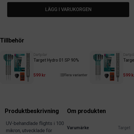
LÄGG I VARUKORGEN
Tillbehör
Dartpilar
Dartpil
Target Hydro 01 SP 90%
Targe
599 kr
599 k
Flera varianter
Produktbeskrivning
Om produkten
UV-behandlade flights i 100
Varumärke
Target
mikron, utvecklade för