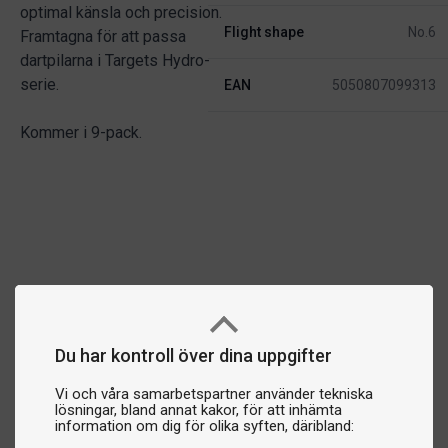
optimal känsla och precision.
Flight shape
No.6
Framtagna för att passa
dartpilarna i Targets Hydro-
serie.
EAN
5050807099313
Kommer i 9-pack.
Du har kontroll över dina uppgifter
Vi och våra samarbetspartner använder tekniska
lösningar, bland annat kakor, för att inhämta
information om dig för olika syften, däribland: