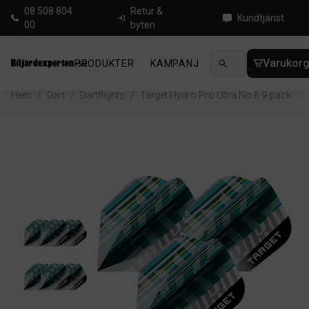
08 508 804
Retur &
Kundtjänst
00
byten
Varukor
PRODUKTER
KAMPANJ
NYHETER
GUIDE
Hem
/
Dart
/
Dartflights
/
Target Hydro Pro Ultra No.6 9-pack