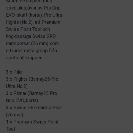
Setet är komplett med
specialutgåvor av Pro Grip
EVO-skaft (korta), Pro Ultra-
flights (No.2), ett Premium
Swiss Point Tool och
högklassiga Swiss GRD
dartspetsar (26 mm) som
erbjuder extra grepp från
spets till kroppen.
3 x Pilar
3 x Flights (Barney25 Pro
Ultra No.2)
3 x Pinnar (Barney25 Pro
Grip EVO, korta)
3 x Swiss GRD dartspetsar
(26 mm)
1 x Premium Swiss Point
Tool