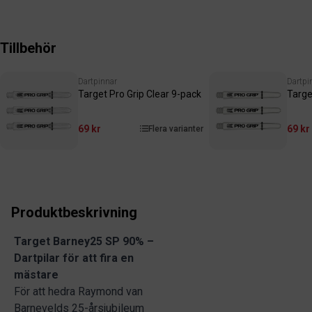
Tillbehör
Dartpinnar
Dartpi
Target Pro Grip Clear 9-pack
Targe
69 kr
69 kr
Flera varianter
Produktbeskrivning
Target Barney25 SP 90% –
Dartpilar för att fira en
mästare
För att hedra Raymond van
Barnevelds 25-årsjubileum