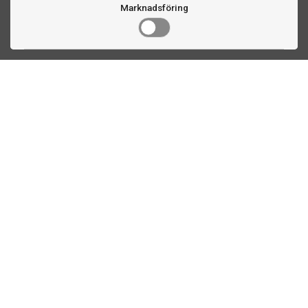
Marknadsföring
Kontakta oss
Fogdevägen 2
183 64 Täby
08 508 804 00
info@biljardexperten.se
556324-6171
Kundservice
Utrymmesberäkning biljardbord