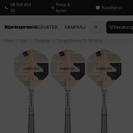
08 508 804
Retur &
Kundtjänst
00
byten
Varukor
PRODUKTER
KAMPANJ
NYHETER
GUIDE
Hem
/
Dart
/
Dartpilar
/
Target Barney25 SP 90%