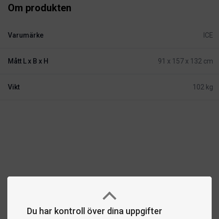
Om produkten
Varumärke
ICE
Mått L x B x H
91 x 157 x 132 cm
Vikt
102 kg
Du har kontroll över dina uppgifter