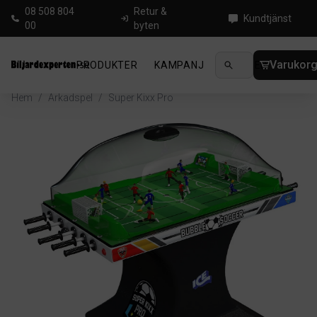
08 508 804
Retur &
Kundtjänst
00
byten
Varukor
PRODUKTER
KAMPANJ
NYHETER
GUIDE
Hem
/
Arkadspel
/
Super Kixx Pro