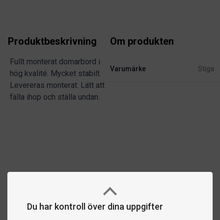
Produktbeskrivning
Om produkten
Fullt monterat domarbord i
Varumärke
Stiga
hög kvalité. Mycket stabilt.
Levereras monterat. Lätt att
fälla ihop och ställa undan.
Du har kontroll över dina uppgifter