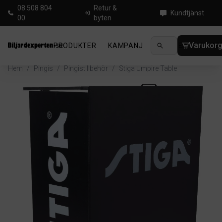
08 508 804
Retur &
Kundtjänst
00
byten
Varukor
PRODUKTER
KAMPANJ
NYHETER
GUIDE
Hem
/
Pingis
/
Pingistillbehör
/
Stiga Umpire Table