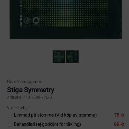
Bordtennisgummi
Stiga Symmetry
Artikelnr. 7401-009-775-D
Product information
Välj tillbehör
Limmad på stomme (Vid köp av stomme)
75 kr
Behandlad (ej godkänt för tävling)
89 kr