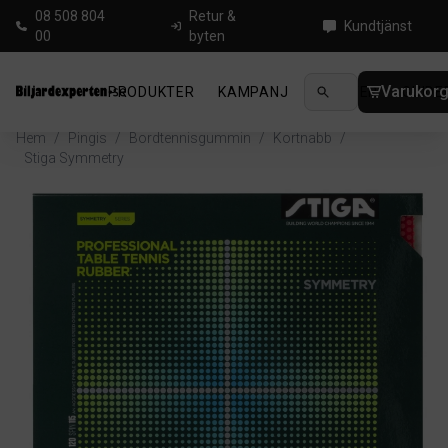
08 508 804
Retur &
Kundtjänst
00
byten
Varukor
PRODUKTER
KAMPANJ
NYHETER
GUIDE
Hem
/
Pingis
/
Bordtennisgummin
/
Kortnabb
/
Stiga Symmetry