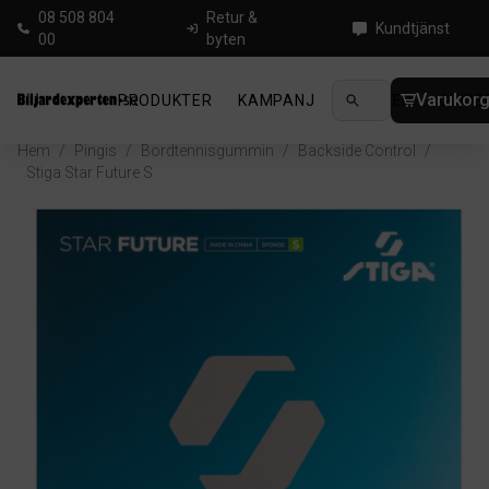
08 508 804
Retur &
Kundtjänst
00
byten
Varukor
PRODUKTER
KAMPANJ
NYHETER
GUIDE
Hem
/
Pingis
/
Bordtennisgummin
/
Backside Control
/
Stiga Star Future S