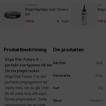
Kantband
Lim
Stiga Edgetape Gold 12mm x
Stiga
5m
149 kr
199 k
I lager
Produktbeskrivning
Om produkten
Stiga Star Future S -
Hårdhet
Mjuk
perfekt startgummi till det
första pingisracket
Varumärke
Stiga
Stiga Star Future S är det
perfekta pingisgummit att
starta med, när du går över
Fart
Låg
till att sätta ihop ditt eget
första pingisracket. Detta
Skruv
Medium
pingisgummi har en mjuk