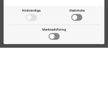
Nödvändiga
Statistiska
Marknadsföring
Kontakta oss
Fogdevägen 2
183 64 Täby
08 508 804 00
info@biljardexperten.se
556324-6171