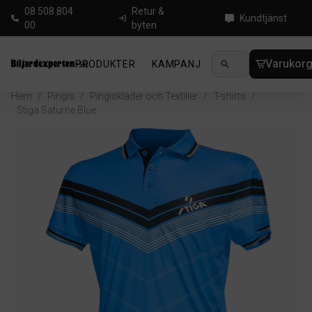
08 508 804
Retur &
Kundtjänst
00
byten
Varukor
PRODUKTER
KAMPANJ
NYHETER
GUIDE
Hem
/
Pingis
/
Pingiskläder och Textilier
/
T-shirts
/
Stiga Saturne Blue