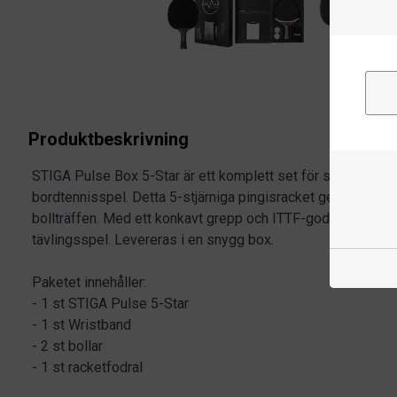
Produktbeskrivning
STIGA Pulse Box 5-Star är ett komplett set för spelare som 
bordtennisspel. Detta 5-stjärniga pingisracket ger en bra mix
bollträffen. Med ett konkavt grepp och ITTF-godkända gumm
tävlingsspel. Levereras i en snygg box.
Paketet innehåller:
- 1 st STIGA Pulse 5-Star
- 1 st Wristband
- 2 st bollar
- 1 st racketfodral