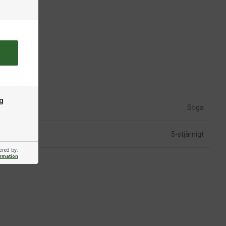
g
Stiga
5-stjärnigt
ered by:
ormation