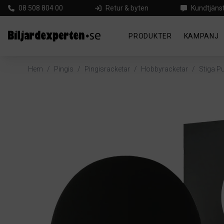
08 508 804 00
Retur & byten
Kundtjäns
PRODUKTER
KAMPANJ
Hem
/
Pingis
/
Pingisracketar
/
Hobbyracketar
/
Stiga P