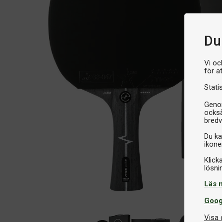
Du 
Vi oc
för a
Stati
Genom
också
bredv
Du ka
ikone
Klick
Läs 
Goog
Visa 