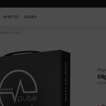
t
NYHETER
GUIDER
ulse Box 5-star
Pingi
Sti
Artik
Produ