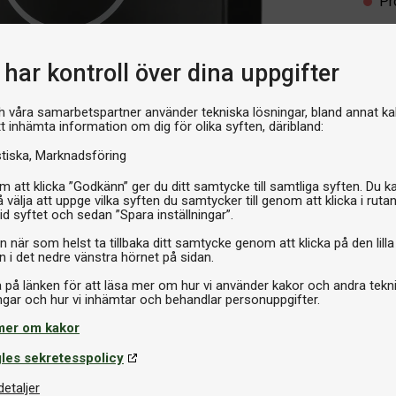
Pr
har kontroll över dina uppgifter
h våra samarbetspartner använder tekniska lösningar, bland annat ka
tt inhämta information om dig för olika syften, däribland:
stiska
Marknadsföring
 att klicka ”Godkänn” ger du ditt samtycke till samtliga syften. Du k
 välja att uppge vilka syften du samtycker till genom att klicka i ruta
id syftet och sedan ”Spara inställningar”.
n när som helst ta tillbaka ditt samtycke genom att klicka på den lilla
n i det nedre vänstra hörnet på sidan.
a på länken för att läsa mer om hur vi använder kakor och andra tekn
mer om kakor
les sekretesspolicy
detaljer