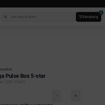
0
Varukorg
sracket
ga Pulse Box 5-star
elnr. 1225-1719-01
ct information
-
+