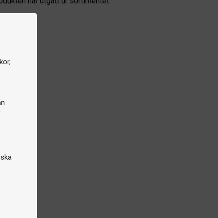
odukten har utgått ur sortimentet
kor,
an
n
iska