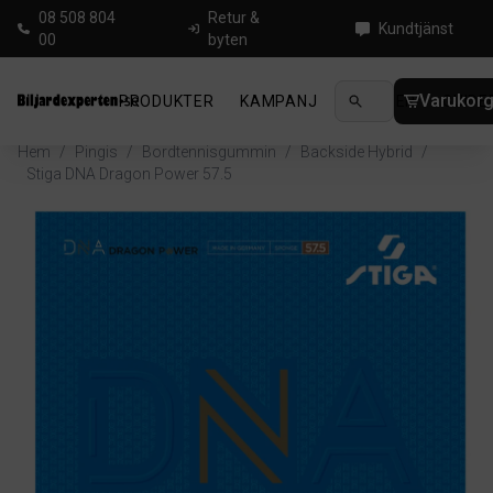
08 508 804
Retur &
Kundtjänst
00
byten
Varukor
PRODUKTER
KAMPANJ
NYHETER
GUIDE
Hem
/
Pingis
/
Bordtennisgummin
/
Backside Hybrid
/
Stiga DNA Dragon Power 57.5