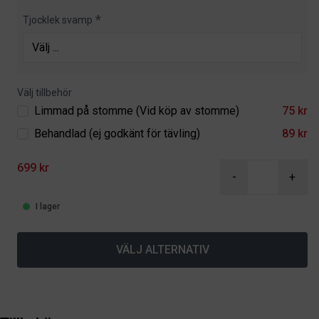
Tjocklek svamp
Välj tillbehör
Limmad på stomme (Vid köp av stomme)
75 kr
Behandlad (ej godkänt för tävling)
89 kr
699 kr
-
+
I lager
VÄLJ ALTERNATIV