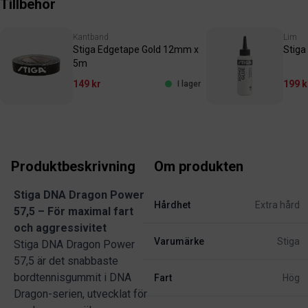
Tillbehör
Kantband
Lim
Stiga Edgetape Gold 12mm x
Stiga
5m
149 kr
199 k
I lager
Produktbeskrivning
Om produkten
Stiga DNA Dragon Power
Hårdhet
Extra hård
57,5 – För maximal fart
och aggressivitet
Varumärke
Stiga
Stiga DNA Dragon Power
57,5 är det snabbaste
bordtennisgummit i DNA
Fart
Hög
Dragon-serien, utvecklat för