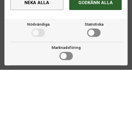
NEKA ALLA
GODKÄNN ALLA
Nödvändiga
Statistiska
Marknadsföring
Kontakta oss
Fogdevägen 2
183 64 Täby
08 508 804 00