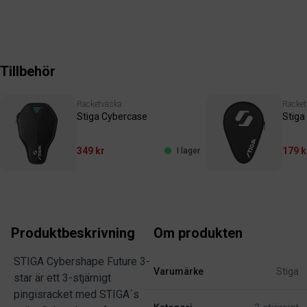
Tillbehör
Racketväska
Racket
Stiga Cybercase
Stiga
349 kr
179 k
I lager
Produktbeskrivning
Om produkten
STIGA Cybershape Future 3-
Varumärke
Stiga
star är ett 3-stjärnigt
pingisracket med STIGA´s