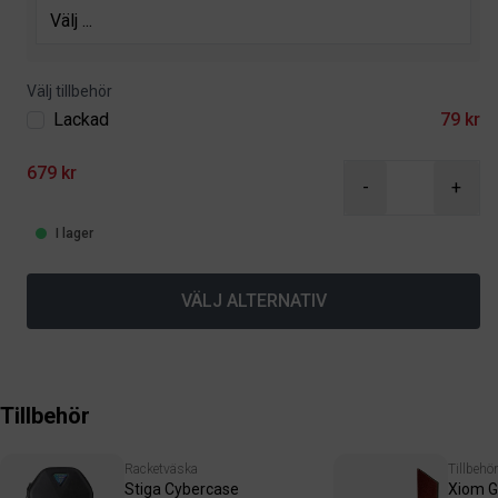
Välj tillbehör
Lackad
79 kr
679 kr
-
+
I lager
VÄLJ ALTERNATIV
Tillbehör
Racketväska
Tillbehör
Stiga Cybercase
Xiom G