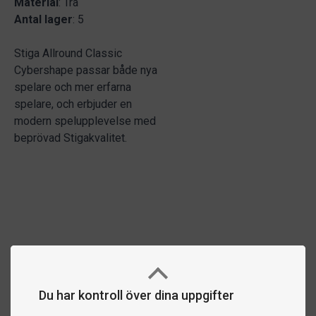
Material
: Trä
Antal lager
: 5
Stiga Allround Classic
Cybershape passar både nya
spelare och mer erfarna
spelare, och erbjuder en
modern spelupplevelse med
beprövad Stigakvalitet.
Du har kontroll över dina uppgifter