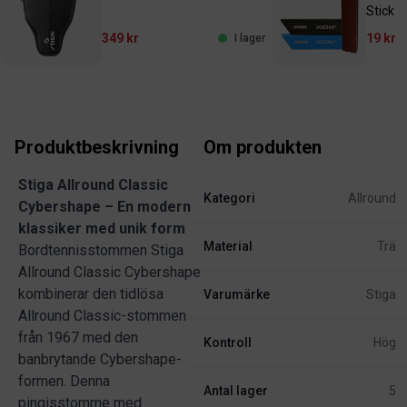
Stick
349 kr
19 kr
I lager
Produktbeskrivning
Om produkten
Stiga Allround Classic
Kategori
Allround
Cybershape – En modern
klassiker med unik form
Material
Trä
Bordtennisstommen Stiga
Allround Classic Cybershape
kombinerar den tidlösa
Varumärke
Stiga
Allround Classic-stommen
från 1967 med den
Kontroll
Hög
banbrytande Cybershape-
formen. Denna
Antal lager
5
pingisstomme med