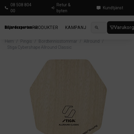
08 508 804
Retur &
Kundtjänst
00
byten
Varukor
PRODUKTER
KAMPANJ
NYHETER
GUIDE
Hem
/
Pingis
/
Bordtennisstommar
/
Allround
/
Stiga Cybershape Allround Classic