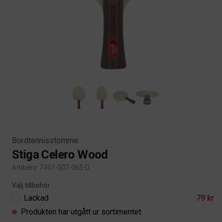
Bordtennisstomme
Stiga Celero Wood
Artikelnr. 7401-007-065-D
Product information
Välj tillbehör
Lackad
79 kr
Produkten har utgått ur sortimentet