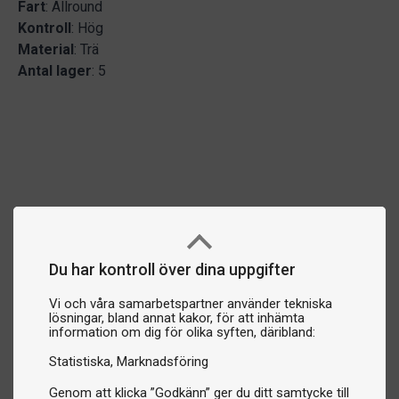
Fart
: Allround
Kontroll
: Hög
Material
: Trä
Antal lager
: 5
Du har kontroll över dina uppgifter
Vi och våra samarbetspartner använder tekniska
lösningar, bland annat kakor, för att inhämta
information om dig för olika syften, däribland:
Statistiska
Marknadsföring
Genom att klicka ”Godkänn” ger du ditt samtycke till