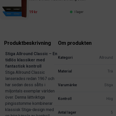
19 kr
I lager
Produktbeskrivning
Om produkten
Stiga Allround Classic – En
Kategori
Allround
tidlös klassiker med
fantastisk kontroll
Material
Trä
Stiga Allround Classic
lanserades redan 1967 och
har sedan dess sålts i
Varumärke
Stiga
miljontals exemplar världen
över. Denna lättviktiga
Kontroll
Hög
pingisstomme kombinerar
klassisk Stiga-design med
Antal lager
5
en hög känsla av kontroll,