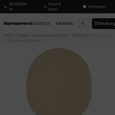
08 508 804
Retur &
Kundtjänst
00
byten
Varukor
PRODUKTER
KAMPANJ
NYHETER
GUIDE
Hem
/
Pingis
/
Bordtennisstommar
/
Allround
/
Stiga Allround Classic