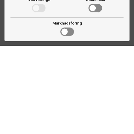
Marknadsföring
Kontakta oss
Fogdevägen 2
183 64 Täby
08 508 804 00
info@biljardexperten.se
556324-6171