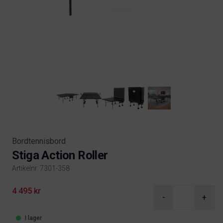
Bordtennisbord
Stiga Action Roller
Artikelnr. 7301-358
Product information
4 495 kr
-
+
I lager