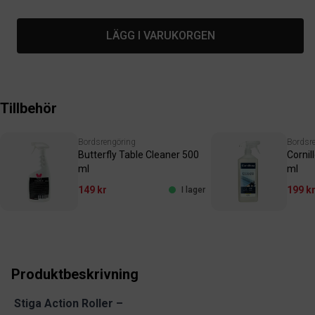
LÄGG I VARUKORGEN
Tillbehör
Bordsrengöring
Bordsr
Butterfly Table Cleaner 500
Cornil
ml
ml
149 kr
199 k
I lager
Produktbeskrivning
Stiga Action Roller –