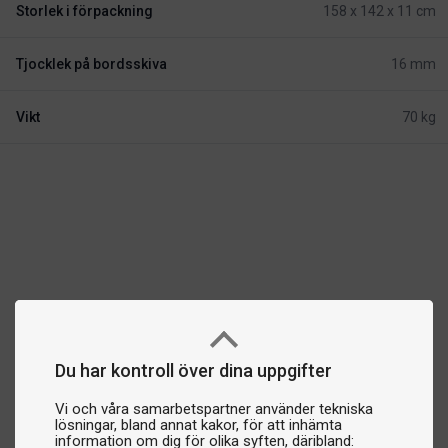
Storlek i förpackning
158 x 142 x 11 cm
Tjocklek på bordsskiva
16 mm
Vikt
70 kg
Du har kontroll över dina uppgifter
Vi och våra samarbetspartner använder tekniska
lösningar, bland annat kakor, för att inhämta
information om dig för olika syften, däribland: