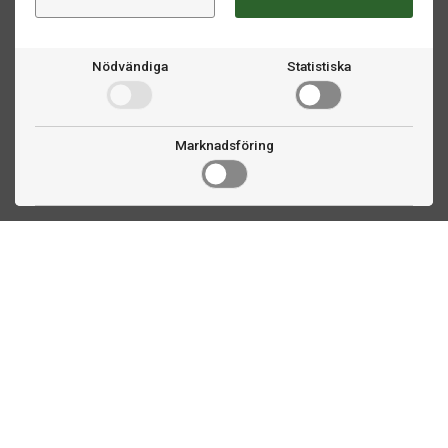
Nödvändiga
Statistiska
Marknadsföring
Kontakta oss
Fogdevägen 2
183 64 Täby
08 508 804 00
info@biljardexperten.se