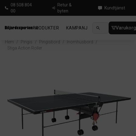
08 508 804
Retur &
Kundtjänst
00
byten
Varukor
PRODUKTER
KAMPANJ
NYHETER
GUIDE
Hem
/
Pingis
/
Pingisbord
/
Inomhusbord
/
Stiga Action Roller