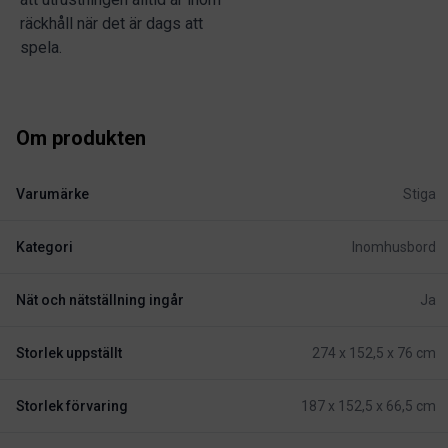
räckhåll när det är dags att
spela.
Om produkten
Varumärke
Stiga
Kategori
Inomhusbord
Nät och nätställning ingår
Ja
Storlek uppställt
274 x 152,5 x 76 cm
Storlek förvaring
187 x 152,5 x 66,5 cm