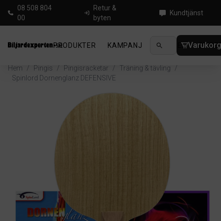
08 508 804
Retur &
Kundtjänst
00
byten
Varukor
PRODUKTER
KAMPANJ
NYHETER
GUIDE
Hem
/
Pingis
/
Pingisracketar
/
Träning & tävling
/
Spinlord Dornenglanz DEFENSIVE