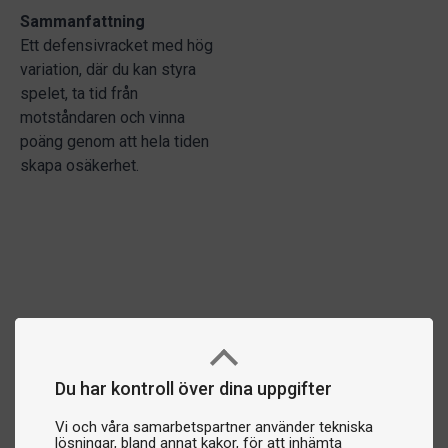
Sammanfattning
Ett defensivracket med hög
variation, där du kan styra
spelet, ta tid från
motståndaren och vinna
poäng genom att hela tiden
skapa osäkerhet.
Du har kontroll över dina uppgifter
Vi och våra samarbetspartner använder tekniska
lösningar, bland annat kakor, för att inhämta