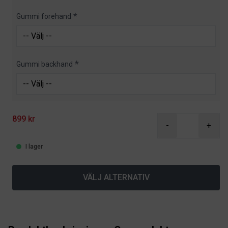
Gummi forehand
Gummi backhand
899 kr
-
+
I lager
VÄLJ ALTERNATIV