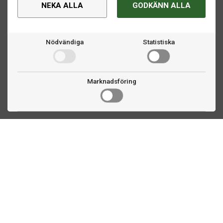
NEKA ALLA
GODKÄNN ALLA
Nödvändiga
Statistiska
Marknadsföring
Kontakta oss
Fogdevägen 2
183 64 Täby
08 508 804 00