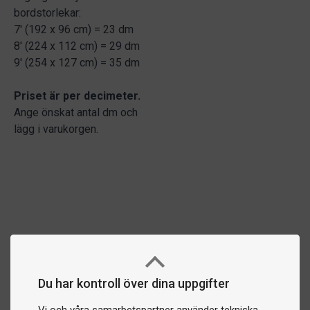
bordstorlekar:
7' (192 x 96 cm) = 23 dm
8' (224 x 112 cm) = 29 dm
9' (254 x 127 cm) = 35 dm
Priset är per decimeter.
Ange önskat antal dm och
lägg i varukorgen.
Du har kontroll över dina uppgifter