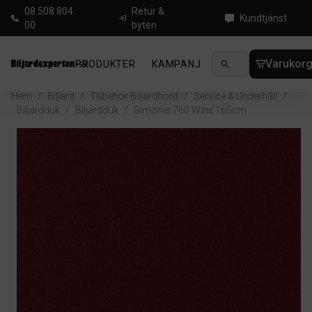
08 508 804
Retur &
Kundtjänst
00
byten
Varukor
PRODUKTER
KAMPANJ
NYHETER
GUIDE
Hem
/
Biljard
/
Tillbehör Biljardbord
/
Service & Underhåll
/
Biljardduk
/
Biljardduk
/
Simonis 760 Wine 165cm