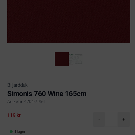
Biljardduk
Simonis 760 Wine 165cm
Artikelnr. 4204-795-1
Product information
119 kr
-
+
I lager