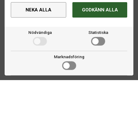
NEKA ALLA
GODKÄNN ALLA
Nödvändiga
Statistiska
Marknadsföring
Kontakta oss
Fogdevägen 2
183 64 Täby
08 508 804 00