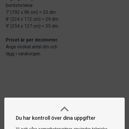
bordstorlekar:
7' (192 x 96 cm) = 23 dm
8' (224 x 112 cm) = 29 dm
9' (254 x 127 cm) = 35 dm
Priset är per decimeter.
Ange önskat antal dm och
lägg i varukorgen.
Du har kontroll över dina uppgifter