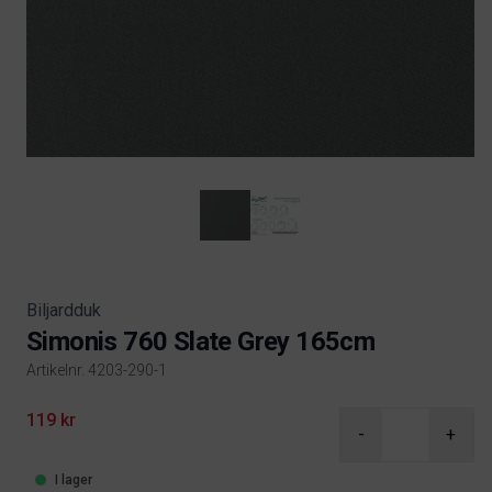
Biljardduk
Simonis 760 Slate Grey 165cm
Artikelnr. 4203-290-1
Product information
119 kr
-
+
I lager