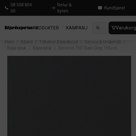
08 508 804
Retur &
Kundtjänst
00
byten
Varukor
PRODUKTER
KAMPANJ
NYHETER
GUIDE
Hem
/
Biljard
/
Tillbehör Biljardbord
/
Service & Underhåll
/
Biljardduk
/
Biljardduk
/
Simonis 760 Slate Grey 165cm