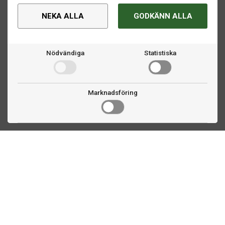
NEKA ALLA
GODKÄNN ALLA
Nödvändiga
Statistiska
Marknadsföring
Kontakta oss
Fogdevägen 2
183 64 Täby
08 508 804 00