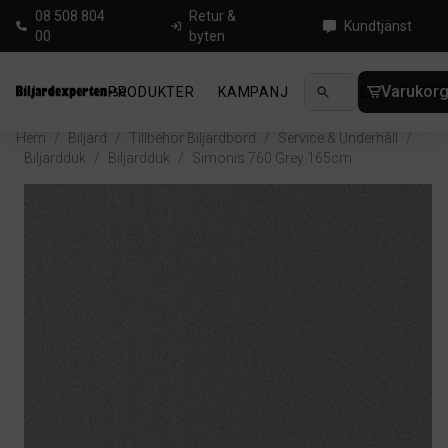
08 508 804
Retur &
Kundtjänst
00
byten
Varukor
PRODUKTER
KAMPANJ
NYHETER
GUIDE
Hem
/
Biljard
/
Tillbehör Biljardbord
/
Service & Underhåll
/
Biljardduk
/
Biljardduk
/
Simonis 760 Grey 165cm