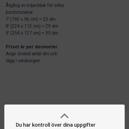
Åtgång av biljardduk för olika
bordstorlekar:
7' (192 x 96 cm) = 23 dm
8' (224 x 112 cm) = 29 dm
9' (254 x 127 cm) = 35 dm
Priset är per decimeter.
Ange önskat antal dm och
lägg i varukorgen.
Du har kontroll över dina uppgifter