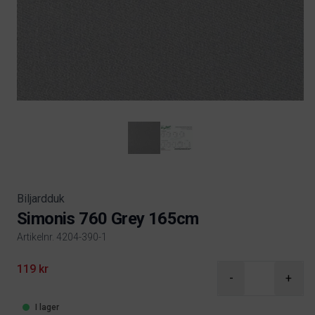
Biljardduk
Simonis 760 Grey 165cm
Artikelnr. 4204-390-1
Product information
119 kr
-
+
I lager