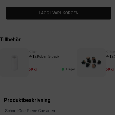
LÄGG I VARUKORGEN
Tillbehör
Köben
Köläde
P-12 Köben 5-pack
P-12 
59 kr
59 kr
I lager
Produktbeskrivning
School One Piece Cue är en