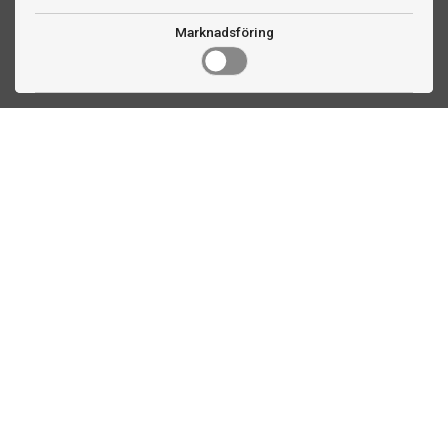
Marknadsföring
Kontakta oss
Fogdevägen 2
183 64 Täby
08 508 804 00
info@biljardexperten.se
556324-6171
Kundservice