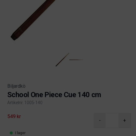
Biljardkö
School One Piece Cue 140 cm
Artikelnr. 1005-140
Product information
549 kr
-
+
I lager