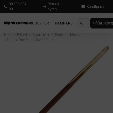
08 508 804
Retur &
Kundtjänst
00
byten
Varukor
PRODUKTER
KAMPANJ
NYHETER
GUIDE
Hem
/
Biljard
/
Biljardköer
/
Endelade köer
/
School One Piece Cue 140 cm