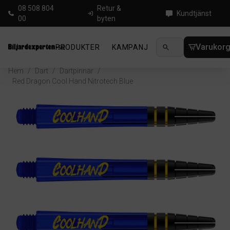
08 508 804
Retur &
Kundtjänst
00
byten
Varukor
PRODUKTER
KAMPANJ
NYHETER
GUIDE
Hem
/
Dart
/
Dartpinnar
/
Red Dragon Cool Hand Nitrotech Blue