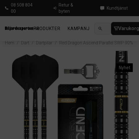
08 508 804
Retur &
Kundtjänst
00
byten
Varukor
PRODUKTER
KAMPANJ
NYHETER
GUIDE
Hem
/
Dart
/
Dartpilar
/
Red Dragon Ascend Parallel SWP 90%
Nyhet