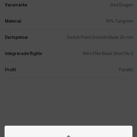
Varumärke
Red Dragon
Material
90% Tungsten
Dartspetsar
Switch Point Smooth Black 26 mm
Integrerade flights
Nitro Flite Black Short No.2
Profil
Parallel