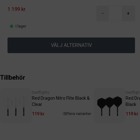
1 199 kr
-
+
I lager
VÄLJ ALTERNATIV
Tillbehör
Dartflights
Dartfligh
Red Dragon Nitro Flite Black &
Red Dra
Clear
Black
119 kr
119 kr
Flera varianter