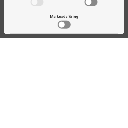
Marknadsföring
Kontakta oss
Fogdevägen 2
183 64 Täby
08 508 804 00
info@biljardexperten.se
556324-6171
Kundservice