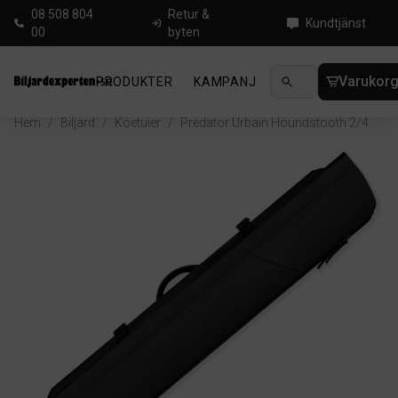
08 508 804
Retur &
Kundtjänst
00
byten
Varukor
PRODUKTER
KAMPANJ
NYHETER
GUIDE
Hem
/
Biljard
/
Köetuier
/
Predator Urbain Houndstooth 2/4