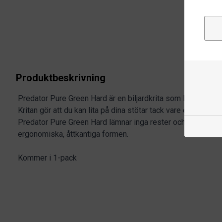
Produktbeskrivning
Predator Pure Green Hard är en biljardkrita som levererar 
Kritan gör att du kan lita på dina stötar tack vare ett bättre 
Predator Pure Green Hard lämnar inga rester och ger ett en
ergonomiska, åttkantiga formen.
Kommer i 1-pack