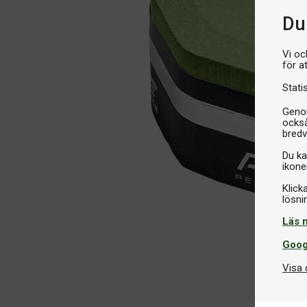
Du 
Vi oc
för a
Stati
Genom
också
bredv
Du ka
ikone
Klick
Läs 
Goog
Visa 