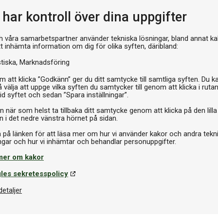
Pr
har kontroll över dina uppgifter
h våra samarbetspartner använder tekniska lösningar, bland annat ka
tt inhämta information om dig för olika syften, däribland:
stiska
Marknadsföring
 att klicka ”Godkänn” ger du ditt samtycke till samtliga syften. Du k
 välja att uppge vilka syften du samtycker till genom att klicka i ruta
id syftet och sedan ”Spara inställningar”.
n när som helst ta tillbaka ditt samtycke genom att klicka på den lilla
n i det nedre vänstra hörnet på sidan.
a på länken för att läsa mer om hur vi använder kakor och andra tekn
mer om kakor
les sekretesspolicy
detaljer