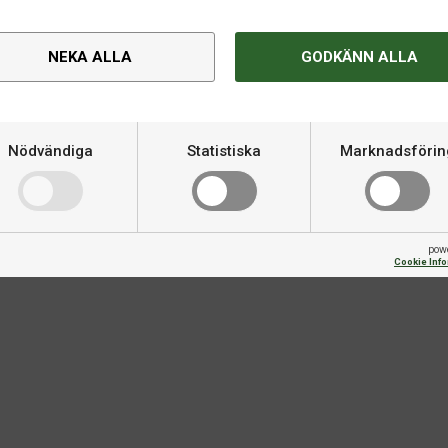
NEKA ALLA
GODKÄNN ALLA
Nödvändiga
Statistiska
Marknadsförin
Om produkten
konsekvent prestanda varje gång.
Varumärke
grepp, skruv och täckning.
kelt grepp tack vare den
pow
Cookie Inf