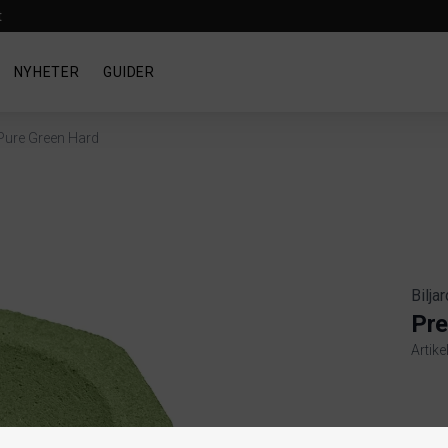
t
NYHETER
GUIDER
Pure Green Hard
Biljar
Pre
Artike
Produ