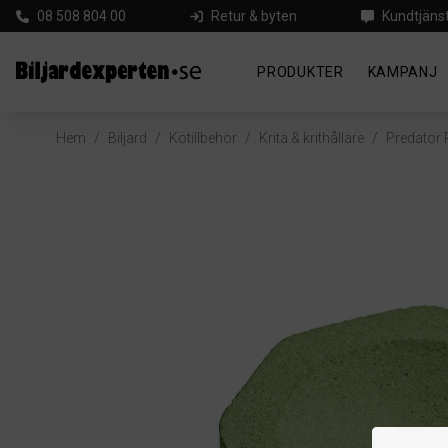
08 508 804 00
Retur & byten
Kundtjäns
PRODUKTER
KAMPANJ
Hem
/
Biljard
/
Kötillbehör
/
Krita & krithållare
/
Predator 