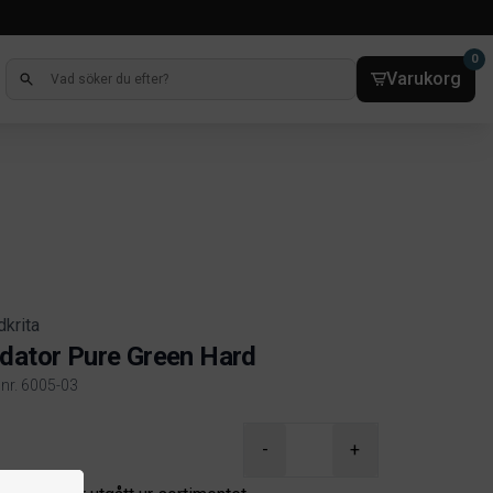
0
Varukorg
dkrita
dator Pure Green Hard
lnr. 6005-03
ct information
-
+