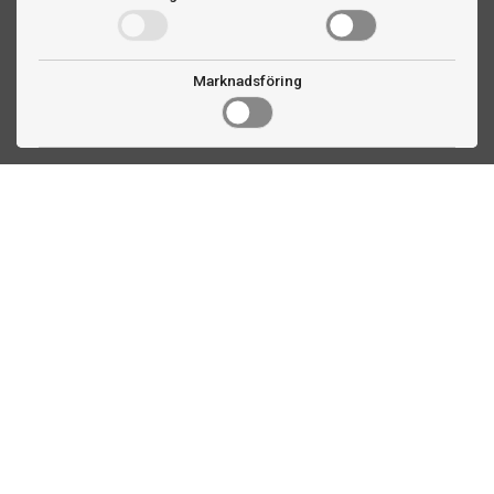
Marknadsföring
Kontakta oss
Fogdevägen 2
183 64 Täby
08 508 804 00
info@biljardexperten.se
556324-6171