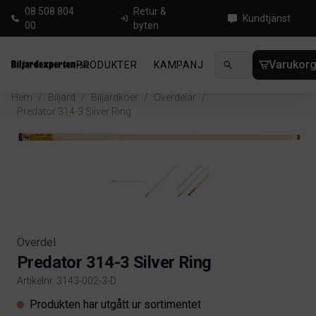
08 508 804
Retur &
Kundtjänst
00
byten
Varukor
PRODUKTER
KAMPANJ
NYHETER
GUIDE
Hem
/
Biljard
/
Biljardköer
/
Överdelar
/
Predator 314-3 Silver Ring
Överdel
Predator 314-3 Silver Ring
Artikelnr. 3143-002-3-D
Product information
Produkten har utgått ur sortimentet