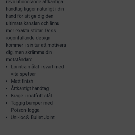
revolutionerande åttkantiga
handtag ligger naturligt i din
hand för att ge dig den
ultimata känslan och ännu
mer exakta stötar. Dess
iögonfallande design
kommer i sin tur att motivera
dig, men skrämma din
motståndare.
Lönnträ målat i svart med
vita spetsar
Matt finish
Åttkantigt handtag
Krage i rostfritt stål
Taggig bumper med
Poison-logga
Uni-loc® Bullet Joint