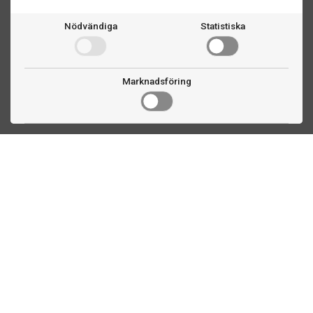
Nödvändiga
Statistiska
Marknadsföring
Kontakta oss
Fogdevägen 2
183 64 Täby
08 508 804 00
info@biljardexperten.se
556324-6171