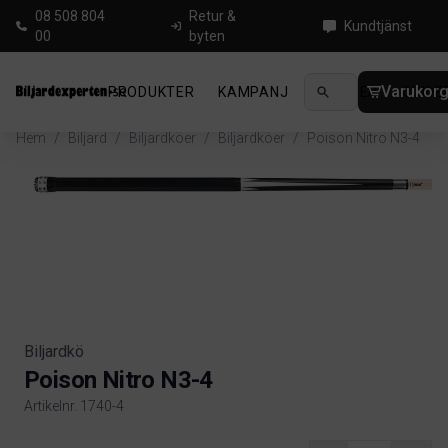
08 508 804
Retur &
Kundtjänst
00
byten
Varukor
PRODUKTER
KAMPANJ
NYHETER
GUIDE
Hem
/
Biljard
/
Biljardköer
/
Biljardköer
/
Poison Nitro N3-4
Biljardkö
Poison Nitro N3-4
Artikelnr. 1740-4