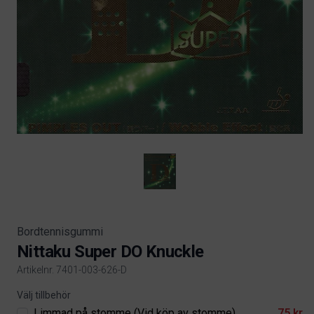
Bordtennisgummi
Nittaku Super DO Knuckle
Artikelnr. 7401-003-626-D
Product information
Välj tillbehör
Limmad på stomme (Vid köp av stomme)
75 kr