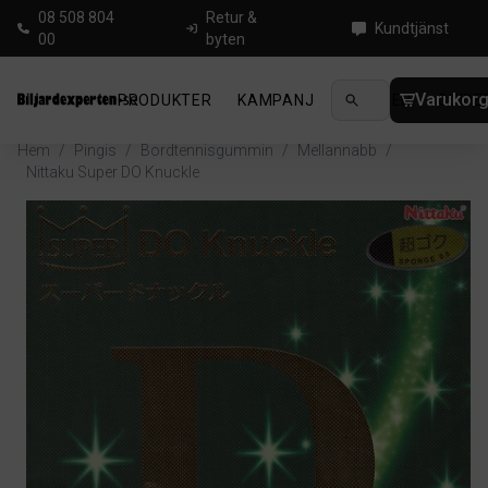
08 508 804
Retur &
Kundtjänst
00
byten
Varukor
PRODUKTER
KAMPANJ
NYHETER
GUIDE
Hem
/
Pingis
/
Bordtennisgummin
/
Mellannabb
/
Nittaku Super DO Knuckle