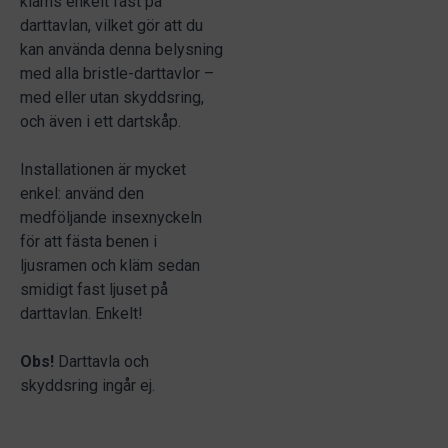
kläms enkelt fast på
darttavlan, vilket gör att du
kan använda denna belysning
med alla bristle-darttavlor –
med eller utan skyddsring,
och även i ett dartskåp.
Installationen är mycket
enkel: använd den
medföljande insexnyckeln
för att fästa benen i
ljusramen och kläm sedan
smidigt fast ljuset på
darttavlan. Enkelt!
Obs!
Darttavla och
skyddsring ingår ej.