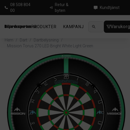
08 508 804
Retur &
Kundtjänst
00
byten
Varukor
PRODUKTER
KAMPANJ
NYHETER
GUIDE
Hem
/
Dart
/
Dartbelysning
/
Mission Torus 270 LED Bright White Light Green