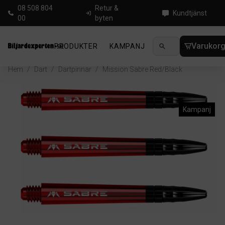
08 508 804
Retur &
Kundtjänst
00
byten
Varukor
PRODUKTER
KAMPANJ
NYHETER
GUIDE
Hem
/
Dart
/
Dartpinnar
/
Mission Sabre Red/Black
Kampanj