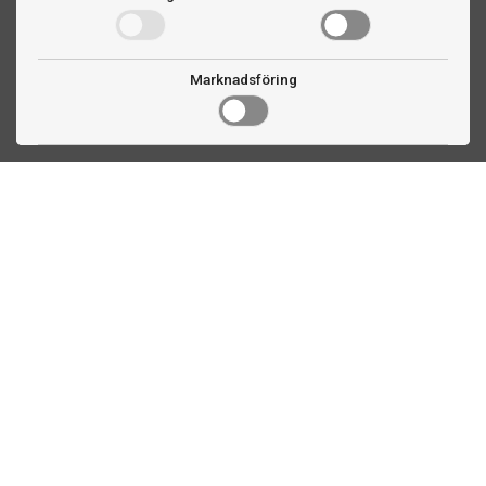
Marknadsföring
Kontakta oss
Fogdevägen 2
183 64 Täby
08 508 804 00
info@biljardexperten.se
556324-6171