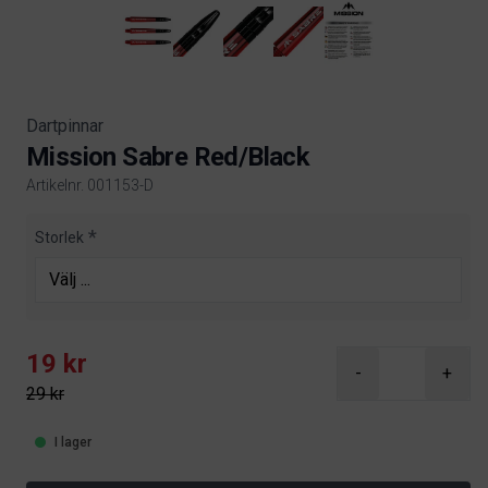
Dartpinnar
Mission Sabre Red/Black
Artikelnr. 001153-D
Product information
Storlek
19 kr
-
+
29 kr
I lager